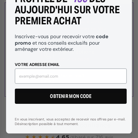
AUJOURD'HUI SUR VOTRE
Une question ?
PREMIER ACHAT
Notre service client est à votre
écoute du lundi au vendredi de 9h à
code
Inscrivez-vous pour recevoir votre
17h
promo
et nos conseils exclusifs pour
aménager votre extérieur.
Par téléphone
06 51 13 68 26
VOTRE ADRESSE EMAIL
Par e-mail
Envoyer un mail
OBTENIR MON CODE
En vous inscrivant, vous acceptez de recevoir nos offres par e-mail.
Désinscription possible à tout moment.
Ils nous ont fait confiance
★
★
★
★
★
4.65
basé sur 716 avis