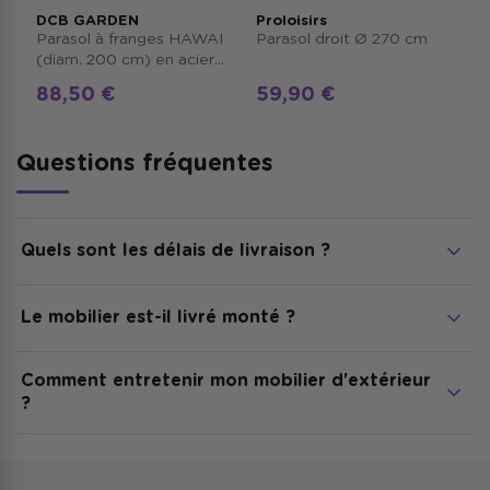
DCB GARDEN
Proloisirs
Parasol à franges HAWAI
Parasol droit Ø 270 cm
(diam. 200 cm) en acier
finition bois - MARRON
88,50 €
59,90 €
Questions fréquentes
Quels sont les délais de livraison ?
Nos meubles de jardin sont expédiés sous 2 à 5
Le mobilier est-il livré monté ?
jours ouvrés. Le transporteur vous contacte pour
convenir d'un rendez-vous de livraison.
La plupart de nos salons et tables nécessitent un
Comment entretenir mon mobilier d'extérieur
montage simple. Une notice est fournie dans le colis.
?
Un nettoyage à l'eau savonneuse suffit pour la
majorité des matériaux. Pensez à protéger ou