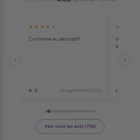
/5
★
★
★
★
★
★
★
★
★
Conforme au descriptif.
delai respe
ise à
produit co
uvoir
‹
›
nts de
ervice
our
e 2024
A. V.
26 septembre 2024
L. C.
tèle en
on cas,
rdre.
Voir tous les avis (716)