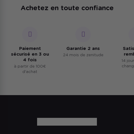
rentrer le mobilier l'hiver pour prolonger sa durée
Achetez en toute confiance
de vie.
Paiement
Garantie 2 ans
Satisf
sécurisé en 3 ou
remb
24 mois de zenitude
4 fois
14 jours
changez
à partir de 100€
d'achat