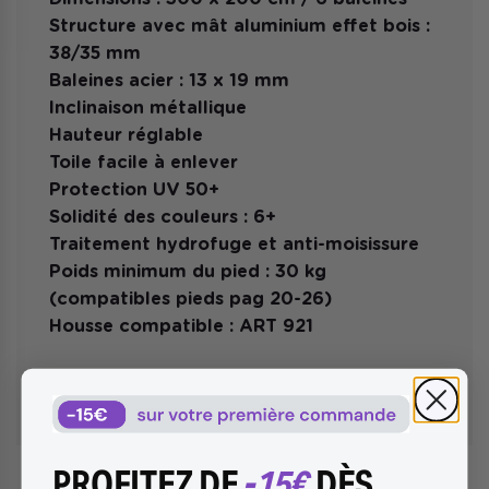
Structure avec mât aluminium effet bois :
38/35 mm
Baleines acier : 13 x 19 mm
Inclinaison métallique
Hauteur réglable
Toile facile à enlever
Protection UV 50+
Solidité des couleurs : 6+
Traitement hydrofuge et anti-moisissure
Poids minimum du pied : 30 kg
(compatibles pieds pag 20-26)
Housse compatible : ART 921
PROFITEZ DE
-15€
DÈS