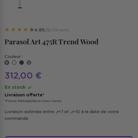
★
★
★
★
★
4.65
/5
(716 avis)
Parasol Art 475R Trend Wood
Couleur :
Blanc
Anthracite
ecru
Taupe
312,00 €
En stock

Livraison offerte*
*France Métropolitaine (hors Corse)
Livraison estimée entre J+7 et J+10 à la date de votre
commande