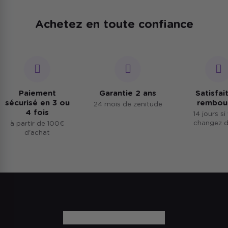
Achetez en toute confiance
Paiement
Garantie 2 ans
Satisfait 
sécurisé en 3 ou
rembours
24 mois de zenitude
4 fois
14 jours si v
changez d'a
à partir de 100€
d'achat