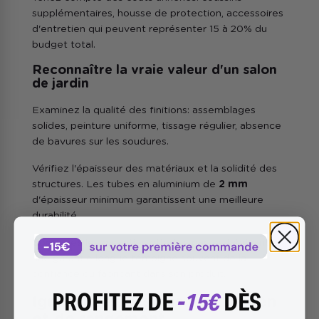
supplémentaires, housse de protection, accessoires
d'entretien qui peuvent représenter 15 à 20% du
budget total.
Reconnaître la vraie valeur d'un salon
de jardin
Examinez la qualité des finitions: assemblages
solides, peinture uniforme, tissage régulier, absence
de bavures sur les soudures.
Vérifiez l'épaisseur des matériaux et la solidité des
structures. Les tubes en aluminium de
2 mm
d'épaisseur minimum garantissent une meilleure
durabilité.
Comparez les garanties offertes par les fabricants:
une garantie longue témoigne souvent de la
confiance du fabricant dans son produit.
PROFITEZ DE
-15€
DÈS
Ignorer les besoins d'entretien