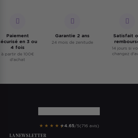
Paiement
Garantie 2 ans
Satisfait ou
curisé en 3 ou
remboursé
24 mois de zenitude
4 fois
14 jours si vous
changez d'avis
 partir de 100€
d'achat
★
★
★
★
★
4.65
/5
(716 avis)
LA NEWSLETTER