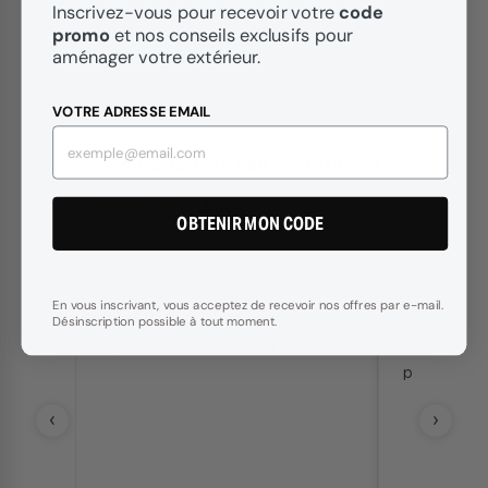
code
Inscrivez-vous pour recevoir votre
promo
et nos conseils exclusifs pour
aménager votre extérieur.
VOTRE ADRESSE EMAIL
Ils nous ont fait confiance
★
★
★
★
★
4.65
basé sur 716 avis
/5
OBTENIR MON CODE
★
★
★
★
★
★
★
★
★
En vous inscrivant, vous acceptez de recevoir nos offres par e-mail.
Désinscription possible à tout moment.
Conforme au descriptif.
delai respe
ise à
produit co
uvoir
‹
›
nts de
ervice