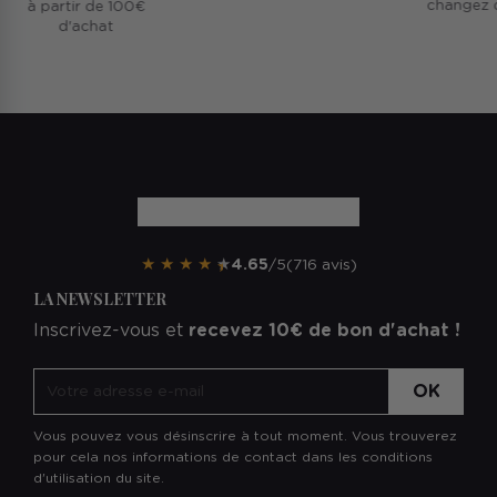
changez d'
à partir de 100€
d'achat
★
★
★
★
★
4.65
/5
(716 avis)
LA NEWSLETTER
Inscrivez-vous et
recevez 10€ de bon d'achat !
Vous pouvez vous désinscrire à tout moment. Vous trouverez
pour cela nos informations de contact dans les conditions
d'utilisation du site.