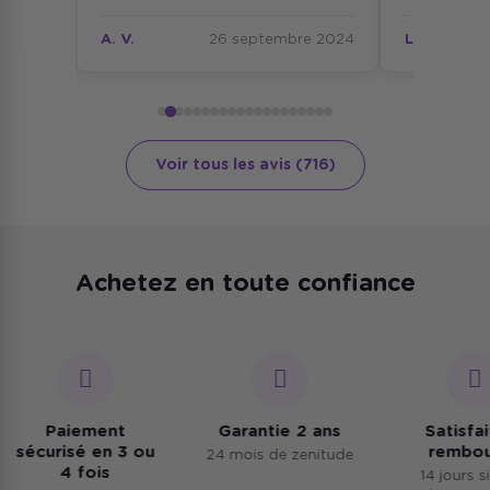
our
e 2024
A. V.
26 septembre 2024
L. C.
tèle en
on cas,
rdre.
Voir tous les avis (716)
Achetez en toute confiance
Paiement
Garantie 2 ans
Satisfait
sécurisé en 3 ou
rembour
24 mois de zenitude
4 fois
14 jours si