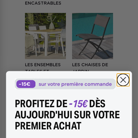
ENCASTRABLES
LES ENSEMBLES 
LES CHAISES DE 
TABLES ET 
JARDIN
CHAISES DE 
JARDIN
PROFITEZ DE
-15€
DÈS
AUJOURD'HUI SUR VOTRE
PREMIER ACHAT