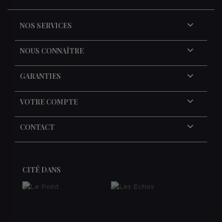

NOS SERVICES

NOUS CONNAÎTRE

GARANTIES

VOTRE COMPTE
keyboard_arrow_down
CONTACT
CITÉ DANS