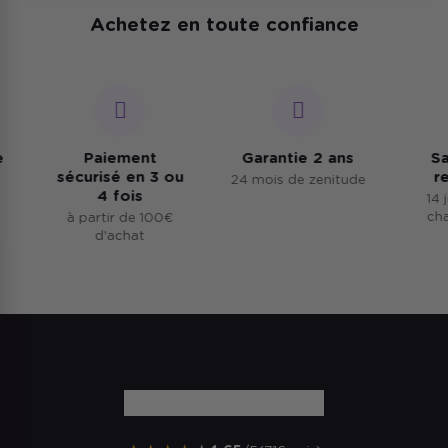
Achetez en toute confiance
Paiement
Garantie 2 ans
Sat
sécurisé en 3 ou
re
24 mois de zenitude
4 fois
14 j
chan
à partir de 100€
d'achat