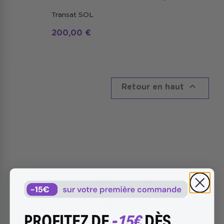
Transat SOL
200,00 €

Retour en haut
Ils nous ont fait confiance
★
★
★
★
★
4.65
basé sur 716 avis
/5
PROFITEZ DE
-15€
DÈS