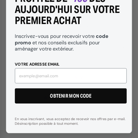
AUJOURD'HUI SUR VOTRE
★
★
★
★
★
★
★
★
★
PREMIER ACHAT
Conforme au descriptif.
delai respe
ise à
produit co
code
Inscrivez-vous pour recevoir votre
uvoir
promo
et nos conseils exclusifs pour
‹
›
aménager votre extérieur.
nts de
ervice
VOTRE ADRESSE EMAIL
our
e 2024
A. V.
26 septembre 2024
L. C.
tèle en
on cas,
OBTENIR MON CODE
rdre.
Voir tous les avis (716)
En vous inscrivant, vous acceptez de recevoir nos offres par e-mail.
Désinscription possible à tout moment.