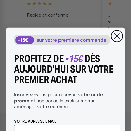
★
★
★
★
★
★
★
★
★
u
Rapide et conforme
Je donne l
site surtou
la livraiso
‹
›
toujours ac
PROFITEZ DE
-15€
DÈS
re 2024
H. C.
17 septembre 2024
A. C.
AUJOURD'HUI SUR VOTRE
PREMIER ACHAT
code
Inscrivez-vous pour recevoir votre
Voir tous les avis (716)
promo
et nos conseils exclusifs pour
aménager votre extérieur.
VOTRE ADRESSE EMAIL
Achetez en toute confiance