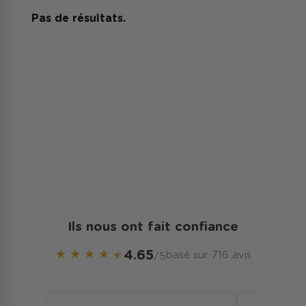
Pas de résultats.
Ils nous ont fait confiance
★
★
★
★
★
4.65
basé sur 716 avis
/5