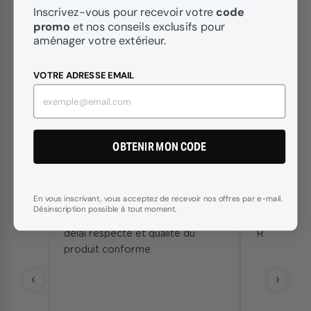
code
Inscrivez-vous pour recevoir votre
promo
et nos conseils exclusifs pour
aménager votre extérieur.
VOTRE ADRESSE EMAIL
Ils nous ont fait confiance
★
★
★
★
★
4.65
OBTENIR MON CODE
basé sur 716 avis
/5
En vous inscrivant, vous acceptez de recevoir nos offres par e-mail.
★
★
★
★
★
★
★
★
★
★
Désinscription possible à tout moment.
elai respecté et qualité du
Rapide et conforme
roduit conforme
‹
›