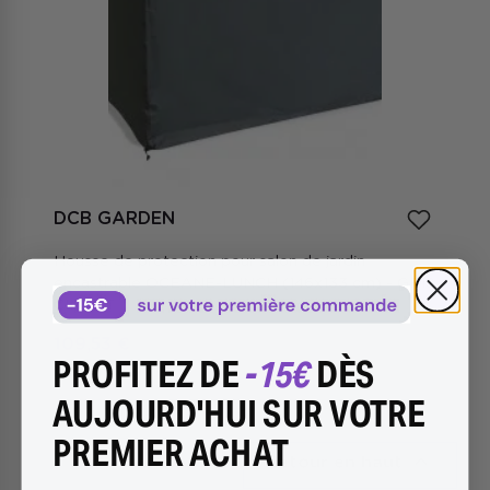
DCB GARDEN
Housse de protection pour salon de jardin
encastrable OCEANE-LUNCH (146x133 cm) - GRIS
CIMENT
109,53 €
PROFITEZ DE
-15€
DÈS
AUJOURD'HUI SUR VOTRE
PREMIER ACHAT

Retour en haut