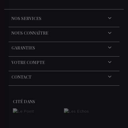

NOS SERVICES

NOUS CONNAÎTRE

GARANTIES

VOTRE COMPTE
keyboard_arrow_down
CONTACT
CITÉ DANS