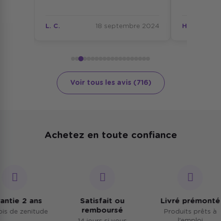
. C.
18 septembre 2024
H. C.
17 septemb
Voir tous les avis (716)
Achetez en toute confiance
ntie 2 ans
Satisfait ou
Livré prémonté
remboursé
s de zenitude
Produits prêts à
l'emploi